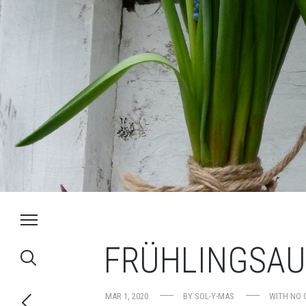
FRÜHLINGSAU
MAR 1, 2020
BY
SOL-Y-MAS
WITH
NO 